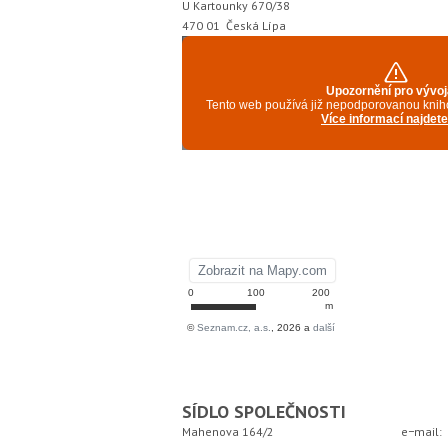
U Kartounky 670/38
470 01 Česká Lípa
SÍDLO SPOLEČNOSTI
Mahenova 164/2
e−mail: