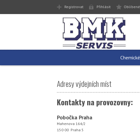
Registrovat
Přihlásit
Oblíbené
Chemické
Adresy výdejních míst
Kontakty na provozovny:
Pobočka Praha
Mahenova 164/2
150 00 Praha 5