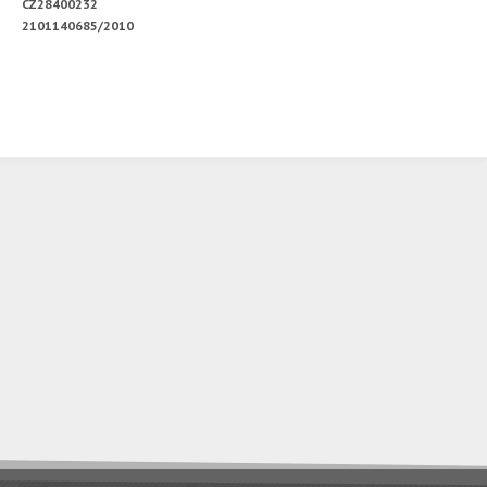
CZ28400232
2101140685/2010