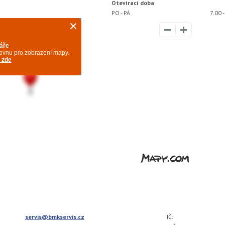
Otevírací doba
PO - PÁ
7.00 -
servis@bmkservis.cz
IČ: