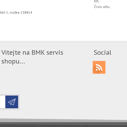
DIČ:
Číslo účtu:
díl C, vložka 138814
Vítejte na BMK servis
Social
shopu...