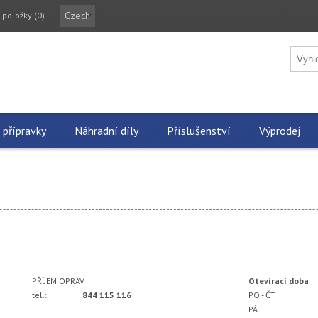
Czech
 položky
(0)
 přípravky
Náhradní díly
Příslušenství
Výprodej
PŘÍJEM OPRAV
Otevírací doba
tel.:
844 115 116
PO - ČT
PÁ