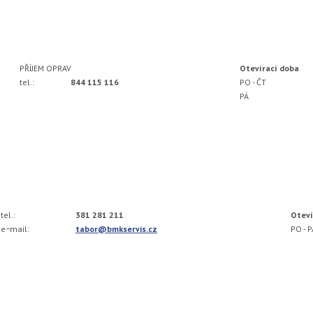
PŘÍJEM OPRAV
Otevírací doba
tel.:
844 115 116
PO - ČT
PÁ
tel.:
381 281 211
Oteví
e−mail:
tabor@bmkservis.cz
PO - 