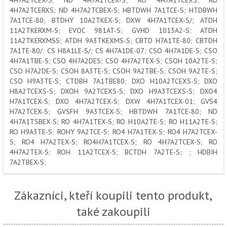
4H7A2TCEX-S; ND 4H7A1TCEX-S; RO 4H7A1TCEXS; RO
4H7A2TCERXS; ND 4H7A2TCBEX-S; HBTDWH 7A1TCE-S; HTDBWH
7A1TCE-80; BTDHY 10A2TKEX-S; DXW 4H7A1TCEX-S/; ATDH
11A2TKERXM-S; EVOC 981AT-S; GVHD 1013A2-S; ATDH
11A2TKERXMSS; ATDH 9A3TKEXMS-S; CBTD H7A1TE-80; CBTDH
7A1TE-80/; CS H8A1LE-S/; CS 4H7A1DE-07; CSO 4H7A1DE-S; CSO
4H7A1TBE-S; CSO 4H7A2DES; CSO 4H7A2TEX-S; CSOH 10A2TE-S;
CSO H7A2DE-S; CSOH 8A3TE-S; CSOH 9A2TBE-S; CSOH 9A2TE-S;
CSO H9A3TE-S; CTDBH 7A1TBE80; DXO H10A2TCEXS-S; DXO
H8A2TCEXS-S; DXOH 9A2TCEXS-S; DXO H9A3TCEXS-S; DXO4
H7A1TCEX-S; DXO 4H7A2TCEX-S; DXW 4H7A1TCEX-01; GVS4
H7A2TCEX-S; GVSFH 9A3TCEX-S; HBTDWH 7A1TCE-80; ND
4H7A1TSBEX-S; RO 4H7A1TEX-S; RO H10A2TE-S; RO H11A2TE-S;
RO H9A3TE-S; ROHY 9A2TCE-S; RO4 H7A1TEX-S; RO4 H7A2TCEX-
S; RO4 H7A2TEX-S; RO4H7A1TCEX-S; RO 4H7A2TCEX-S; RO
4H7A2TEX-S; ROH 11A2TCEX-S; BCTDH 7A2TE-S; ; HDBIH
7A2TBEX-S;
Zákazníci, kteří koupili tento produkt,
také zakoupili