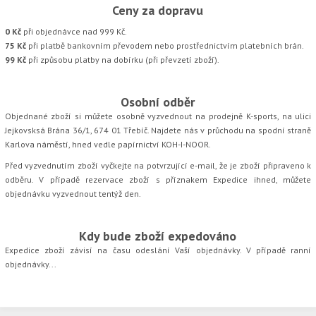
Ceny za dopravu
0 Kč
při objednávce nad 999 Kč.
75 Kč
při platbě bankovním převodem nebo prostřednictvím platebních brán.
99 Kč
při způsobu platby na dobírku (při převzetí zboží).
Osobní odběr
Objednané zboží si můžete osobně vyzvednout na prodejně K-sports, na ulici
Jejkovsksá Brána 36/1, 674 01 Třebíč. Najdete nás v průchodu na spodní straně
Karlova náměstí, hned vedle papírnictví KOH-I-NOOR.
Před vyzvednutím zboží vyčkejte na potvrzující e-mail, že je zboží připraveno k
odběru. V případě rezervace zboží s příznakem Expedice ihned, můžete
objednávku vyzvednout tentýž den.
Kdy bude zboží expedováno
Expedice zboží závisí na času odeslání Vaší objednávky. V případě ranní
objednávky...