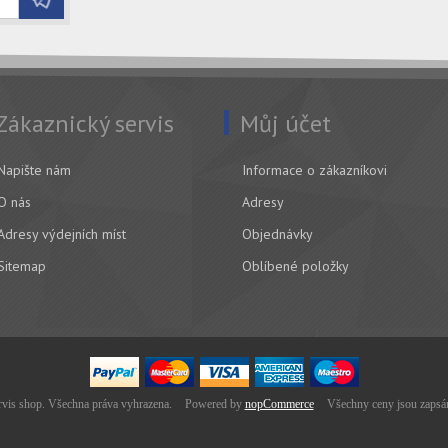
Zákaznický servis
Můj účet
Napište nám
Informace o zákazníkovi
O nás
Adresy
Adresy výdejních míst
Objednávky
Sitemap
Oblíbené položky
is shop. Všechna práva vyhrazena.
Powered by
nopCommerce
Všechny ceny jsou zapsá