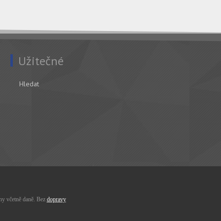
Užitečné
Hledat
ny včetně daně. Bez
dopravy