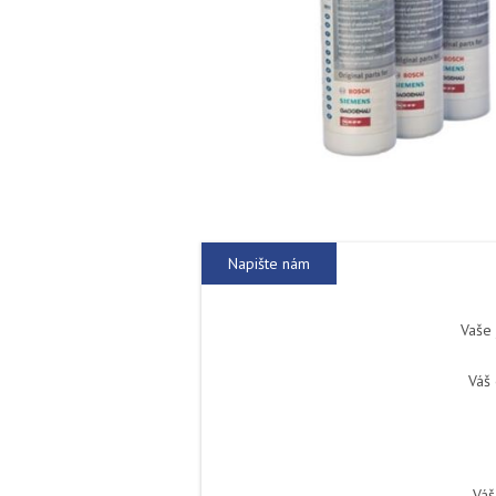
Napište nám
Vaše
Váš 
Váš