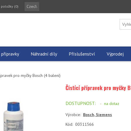
Czech
 položky
(0)
 přípravky
Náhradní díly
Příslušenství
Výprodej
přípravek pro myčky Bosch (4 balení)
Čistící přípravek pro myčky B
DOSTUPNOST:
-
na dotaz
Výrobce:
Bosch, Siemens
Kód:
00311566