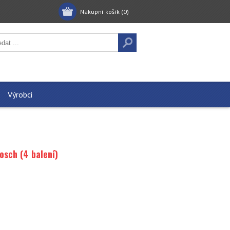
Nákupní košík
(0)
Výrobci
osch (4 balení)