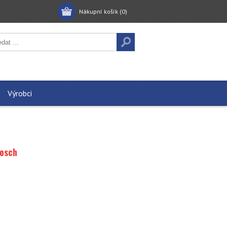
Nákupní košík
(0)
Výrobci
Bosch