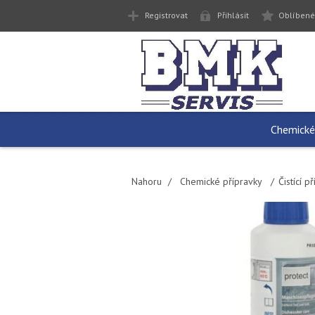
Registrovat
Přihlásit
Oblíbené
Chemické
Nahoru
/
Chemické přípravky
/
Čistící 