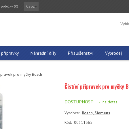
Czech
 položky
(0)
 přípravky
Náhradní díly
Příslušenství
Výprodej
přípravek pro myčky Bosch
Čistící přípravek pro myčky 
DOSTUPNOST:
-
na dotaz
Výrobce:
Bosch, Siemens
Kód:
00311565