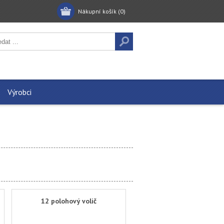
Nákupní košík
(0)
Výrobci
12 polohový volič