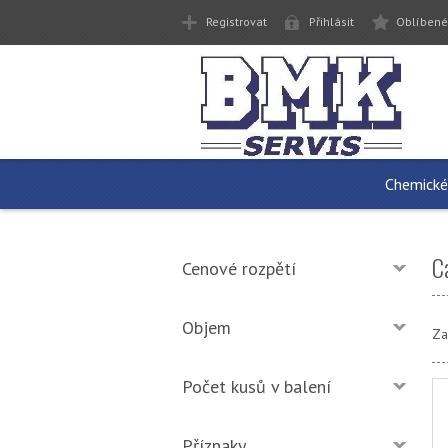
Registrovat
Přihlásit
Oblíbené
Chemické
C
Cenové rozpětí
Objem
Za
Počet kusů v balení
Příznaky