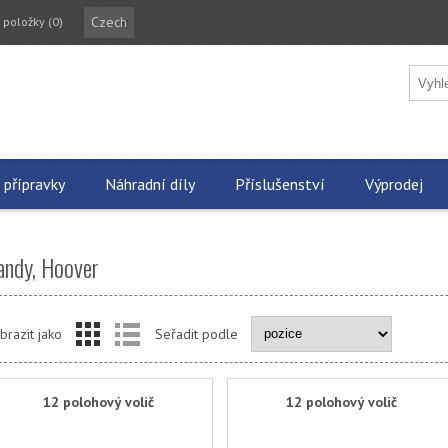
Czech
 položky
(0)
 přípravky
Náhradní díly
Příslušenství
Výprodej
andy, Hoover
brazit jako
Seřadit podle
12 polohový volič
12 polohový volič