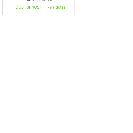
DOSTUPNOST
: -
na dotaz
364,00 Kč s DPH
Naše cena:
DETAIL PRODUKTU
Air duct flap