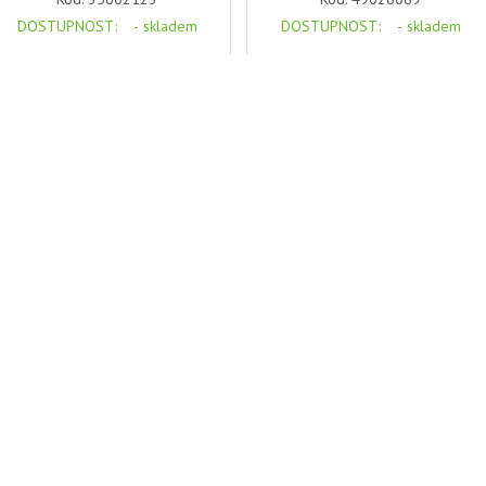
DOSTUPNOST
: -
skladem
DOSTUPNOST
: -
skladem
344,00 Kč s DPH
128,00 Kč s DPH
Naše cena:
Naše cena:
DETAIL PRODUKTU
DETAIL PRODUKTU
Agitator Assy
Agitator Assy